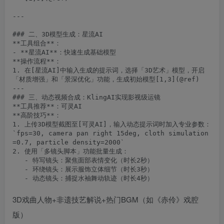
---

### 二、3D模型生成：星流AI

**工具组合**：  

- ​**星流AI**：快速生成基础模型

**操作流程**：  

1. 在[星流AI]中输入生成的提示词，选择「3D艺术」模型，开启
「材质增强」和「景深优化」功能，生成初始模型[1,3](@ref)  

---

### 三、动态视频合成：KlingAI实现影视级运镜

**工具推荐**：可灵AI

**高阶技巧**：  

1. 上传3D模型截图至[可灵AI]，输入动态提示词时加入专业参数：  

`fps=30, camera pan right 15deg, cloth simulation
=0.7, particle density=2000`  

2. 使用「多镜头脚本」功能批量生成：  

   - 特写镜头：聚焦面部表情变化（时长2秒）  

   - 环绕镜头：展示服饰立体细节（时长3秒）  

   - 动态镜头：捕捉水袖舞动轨迹（时长4秒）

3D戏曲人物+非遗技艺解说+热门BGM（如《赤伶》戏腔
版）