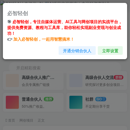
必智轻创
专注自媒体运营、AI工具与网创项目的实战平
🎯
必智轻创，专注自媒体运营、AI工具与网创项目的实战平台，
台！
提供免费资源、教程与工具库，助你轻松实现副业变现与创业成
功！
👉
加入必智轻创，一起用智慧搞米！
AI+轻投资=轻松赚
开通分销合伙人
立即设置
不定期更新实战项目！
开启精彩搜索
高级合伙人推广
高级合伙人交流
50%
群聊
会员专属推广链接
研究探讨更多创业项目路子。
普通合伙人
社群
推荐
GO
50%推广收益。
不定期分享干货
首页
网创项目
正文