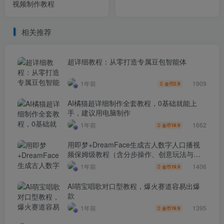
视频制作教程
相关推荐
超详细教程：从零打造专属豆包智能体
1909
1年前
2.9
金币
AI橘猫超详细制作全套教程，0基础就能上
手，建议用电脑制作
1662
1年前
19.9
金币
用即梦+DreamFace生成古人数字人口播视
频保姆级教程（含分步操作、创意玩法与避
坑指南）
1406
1年前
19.9
金币
AI萌宝唱歌对口型教程，爆火赛道容易出爆
款
1395
1年前
19.9
金币