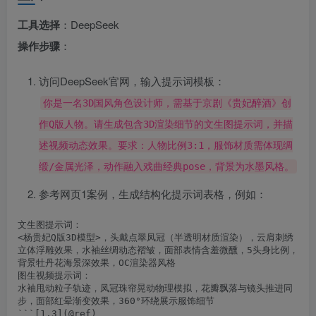
工具选择
：DeepSeek
操作步骤
：
访问DeepSeek官网，输入提示词模板：
你是一名3D国风角色设计师，需基于京剧《贵妃醉酒》创
作Q版人物。请生成包含3D渲染细节的文生图提示词，并描
述视频动态效果。要求：人物比例3:1，服饰材质需体现绸
缎/金属光泽，动作融入戏曲经典pose，背景为水墨风格。
参考网页1案例，生成结构化提示词表格，例如：
文生图提示词：

<杨贵妃Q版3D模型>，头戴点翠凤冠（半透明材质渲染），云肩刺绣
立体浮雕效果，水袖丝绸动态褶皱，面部表情含羞微醺，5头身比例，
背景牡丹花海景深效果，OC渲染器风格  

图生视频提示词：

水袖甩动粒子轨迹，凤冠珠帘晃动物理模拟，花瓣飘落与镜头推进同
步，面部红晕渐变效果，360°环绕展示服饰细节  

```[1,3](@ref)
