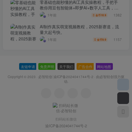
零基础也能秒懂的AI工具实操教程，手把手
教你用豆包智能体+即梦AI+数字人工具，制
作超自然的“母子对话”视频！
1382
1年前
18.9
金币
AI制作真实萌宠视频教程，2025新赛道，流
量大起号快。
1157
1年前
9.9
金币
友链申请
-
免责声明
-
关于我们
-
广告合作
-
网站地图
Copyright © 2023 ·
必智轻创 渝ICP备2024041744号-2
· 由
必智轻创
强力驱
动.
扫码站长微信
渝ICP备2024041744号-2