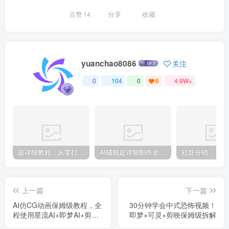
点赞
14
分享
收藏
yuanchao8086
关注
0
104
0
6
4.9W+
超详细教程：从零打造专属豆包智能体
AI橘猫超详细制作全套教程，0基础就能上手，建议用电脑制作
社群分销
上一篇
下一篇
AI仿CG动画保姆级教程，全
30分钟学会中式恐怖视频！
程使用星流AI+即梦AI+剪映
即梦+可灵+剪映保姆级拆解
三件套，零成本、零基础也