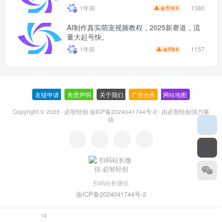
作超自然的“母子对话”视频！
1380
1年前
18.9
金币
AI制作真实萌宠视频教程，2025新赛道，流
量大起号快。
1157
1年前
9.9
金币
友链申请
-
免责声明
-
关于我们
-
广告合作
-
网站地图
Copyright © 2023 ·
必智轻创 渝ICP备2024041744号-2
· 由
必智轻创
强力驱
动.
扫码站长微信
渝ICP备2024041744号-2
14