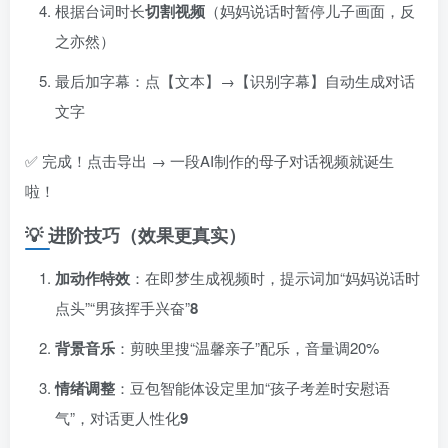
根据台词时长
切割视频
​（妈妈说话时暂停儿子画面，反
之亦然）
最后加字幕：点【文本】→【识别字幕】自动生成对话
文字
✅ 完成！点击导出 → 一段AI制作的母子对话视频就诞生
啦！
💡 进阶技巧（效果更真实）
加动作特效
：在即梦生成视频时，提示词加“妈妈说话时
点头”“男孩挥手兴奋”
8
背景音乐
：剪映里搜“温馨亲子”配乐，音量调20%
情绪调整
：豆包智能体设定里加“孩子考差时安慰语
气”，对话更人性化
9