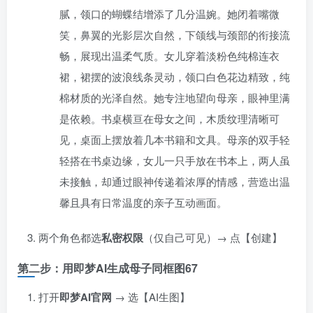
腻，领口的蝴蝶结增添了几分温婉。她闭着嘴微
笑，鼻翼的光影层次自然，下颌线与颈部的衔接流
畅，展现出温柔气质。女儿穿着淡粉色纯棉连衣
裙，裙摆的波浪线条灵动，领口白色花边精致，纯
棉材质的光泽自然。她专注地望向母亲，眼神里满
是依赖。书桌横亘在母女之间，木质纹理清晰可
见，桌面上摆放着几本书籍和文具。母亲的双手轻
轻搭在书桌边缘，女儿一只手放在书本上，两人虽
未接触，却通过眼神传递着浓厚的情感，营造出温
馨且具有日常温度的亲子互动画面。
两个角色都选
私密权限
​（仅自己可见）→ 点【创建】
第二步：用即梦AI生成母子同框图
6
7
打开
即梦AI官网
→ 选【AI生图】