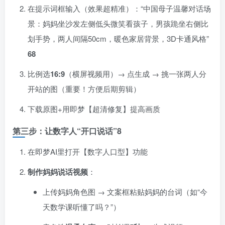
在提示词框输入（效果超精准）：“中国母子温馨对话场
景：妈妈坐沙发左侧低头微笑看孩子，男孩跪坐右侧比
划手势，两人间隔50cm，暖色家居背景，3D卡通风格”
6
8
比例选
16:9
​（横屏视频用）→ 点生成 → 挑一张两人分
开站的图（重要！方便后期剪辑）
下载原图+用即梦【超清修复】提高画质
第三步：让数字人“开口说话”
8
在即梦AI里打开【数字人口型】功能
制作妈妈说话视频
：
上传妈妈角色图 → 文案框粘贴妈妈的台词（如“今
天数学课听懂了吗？”）