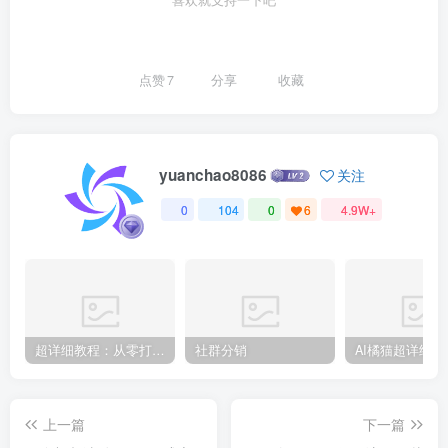
喜欢就支持一下吧
点赞
7
分享
收藏
yuanchao8086
关注
0
104
0
6
4.9W+
超详细教程：从零打造专属豆包智能体
社群分销
上一篇
下一篇