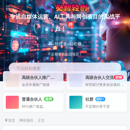
专注自媒体运营、AI工具与网创项目的实战平
台！
AI+轻投资=轻松赚
不定期更新实战项目！
开启精彩搜索
高级合伙人推广
高级合伙人交流
50%
群聊
会员专属推广链接
研究探讨更多创业项目路子。
普通合伙人
社群
推荐
GO
50%推广收益。
不定期分享干货
首页
网创项目
正文