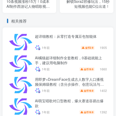
10条视频涨粉15万！0成本
解锁Sora2邪修玩法，15秒
AI制作西游记人物唱歌视
短视频也能C位出道！
频，小白也能轻松上手
相关推荐
超详细教程：从零打造专属豆包智能体
1905
1年前
2.9
金币
AI橘猫超详细制作全套教程，0基础就能上
手，建议用电脑制作
1660
1年前
19.9
金币
用即梦+DreamFace生成古人数字人口播视
频保姆级教程（含分步操作、创意玩法与避
坑指南）
1402
1年前
19.9
金币
AI萌宝唱歌对口型教程，爆火赛道容易出爆
款
1392
1年前
19.9
金币