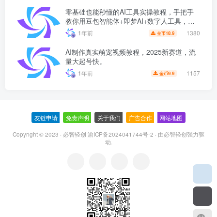
零基础也能秒懂的AI工具实操教程，手把手
教你用豆包智能体+即梦AI+数字人工具，制
作超自然的“母子对话”视频！
1380
1年前
18.9
金币
AI制作真实萌宠视频教程，2025新赛道，流
量大起号快。
1157
1年前
9.9
金币
友链申请
-
免责声明
-
关于我们
-
广告合作
-
网站地图
Copyright © 2023 ·
必智轻创 渝ICP备2024041744号-2
· 由
必智轻创
强力驱
动.