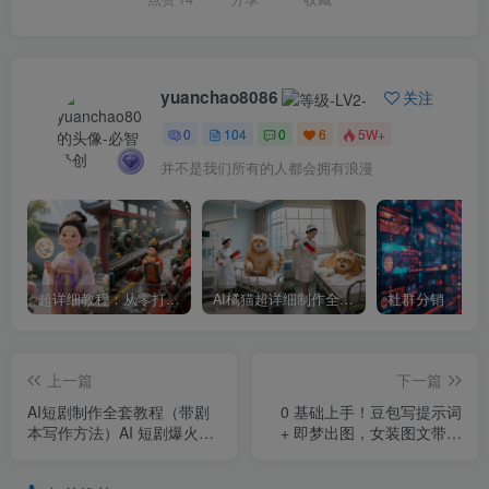
yuanchao8086
关注
0
104
0
6
5W+
并不是我们所有的人都会拥有浪漫
超详细教程：从零打造专属豆包智能体
AI橘猫超详细制作全套教程，0基础就能上手，建议用电脑制作
社群分销
上一篇
下一篇
AI短剧制作全套教程（带剧
0 基础上手！豆包写提示词
本写作方法）AI 短剧爆火！
+ 即梦出图，女装图文带货
用豆包 4.0 + 即梦 4.0，零基
素材效率拉满
础 3 步出剧本 + 成片AI短剧