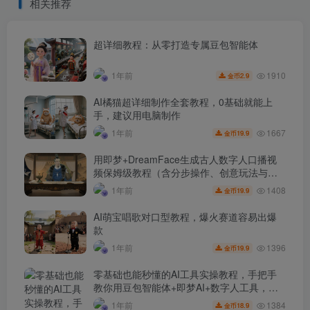
相关推荐
制作全套教程（带剧本写作
方法）
超详细教程：从零打造专属豆包智能体
1910
1年前
2.9
金币
AI橘猫超详细制作全套教程，0基础就能上
手，建议用电脑制作
1667
1年前
19.9
金币
用即梦+DreamFace生成古人数字人口播视
频保姆级教程（含分步操作、创意玩法与避
坑指南）
1408
1年前
19.9
金币
AI萌宝唱歌对口型教程，爆火赛道容易出爆
款
1396
1年前
19.9
金币
零基础也能秒懂的AI工具实操教程，手把手
教你用豆包智能体+即梦AI+数字人工具，制
作超自然的“母子对话”视频！
1384
1年前
18.9
金币