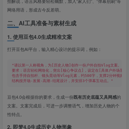
拍解说，语言风格要轻松幽默，加入”家人们”、”弹幕别刷”等
网络用语，形成古今反差萌。
二、AI工具准备与素材生成
1. 使用豆包4.0生成精准文案
打开豆包AI平台，输入精心设计的提示词，例如：
"请以第一人称视角，为[历史人物]创作一份户外自拍Vlog文案。
要求：语言轻松网络化，突出[核心争议点]，设定在[具体户外场景]
包含手持自拍杆、镜头晃动等Vlog元素，约500字，支撑2分钟视频。
结构按开场-发展-高潮-结尾设计，并安排3个弹幕互动点。"
豆包4.0会根据你的要求，生成一份
既有历史底蕴又具网感
的
文案。文案完成后，可进一步调整语气，增加历史人物的个
性特点。
2. 即梦4.0生成历史人物形象