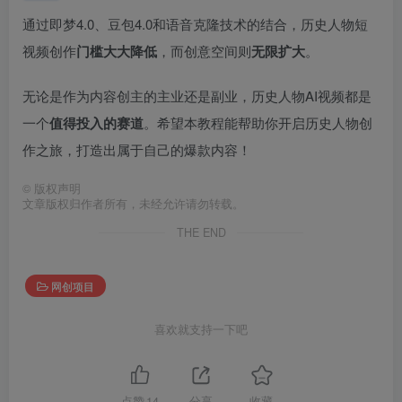
通过即梦4.0、豆包4.0和语音克隆技术的结合，历史人物短
视频创作
门槛大大降低
，而创意空间则
无限扩大
。
无论是作为内容创主的主业还是副业，历史人物AI视频都是
一个
值得投入的赛道
。希望本教程能帮助你开启历史人物创
作之旅，打造出属于自己的爆款内容！
©
版权声明
文章版权归作者所有，未经允许请勿转载。
THE END
网创项目
喜欢就支持一下吧
点赞
14
分享
收藏