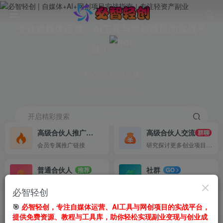
专注自媒体运营、AI工具与网创项目的实战平
台！
AI+轻投资=轻松赚
不定期更新实战项目！
开启精彩搜索
高级合伙人推广
高级合伙人交流
50%
群聊
会员专属推广链接
研究探讨更多创业项目路子。
普通合伙人
社群
推荐
GO
50%推广收益。
不定期分享干货
必智轻创
首页
🎯
必智轻创，专注自媒体运营、AI工具与网创项目的实战平台，
网创项目
正文
提供免费资源、教程与工具库，助你轻松实现副业变现与创业成