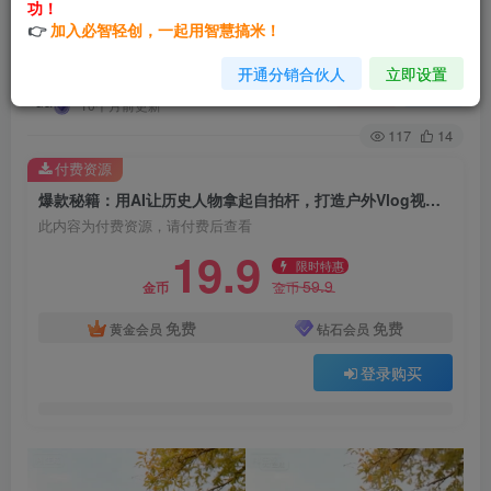
功！
爆款秘籍：用AI让历史人物拿起自拍杆，打造户外
👉
加入必智轻创，一起用智慧搞米！
Vlog视频！
开通分销合伙人
立即设置
yuanchao8086
关注
私信
10个月前更新
117
14
付费资源
爆款秘籍：用AI让历史人物拿起自拍杆，打造户外Vlog视频！
此内容为付费资源，请付费后查看
19.9
限时特惠
59.9
金币
金币
免费
免费
黄金会员
钻石会员
登录购买