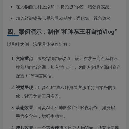
在人物自拍杆上添加”手持拍摄”标签，增强真实感
加入轻微镜头光晕和晃动特效，强化第一视角体验
四、案例演示：制作”和珅恭王府自拍Vlog”
以和珅为例，演示具体制作过程：
文案重点
​：围绕”贪腐”争议点，设计在恭王府金丝楠木
柱前的自辩台词，加入”家人们，这能叫贪吗？那叫资产
配置！”等网言网语。
视觉呈现
​：即梦4.0生成和珅身着官服手持自拍杆的图
像，背景为恭王府实景。
动态效果
​：可灵AI让和珅图像产生轻微动作，如挑眉、
手势变化等，增强生动性。
成片效果
​：一个
古今碰撞
的历史人物Vlog，既有历史厚