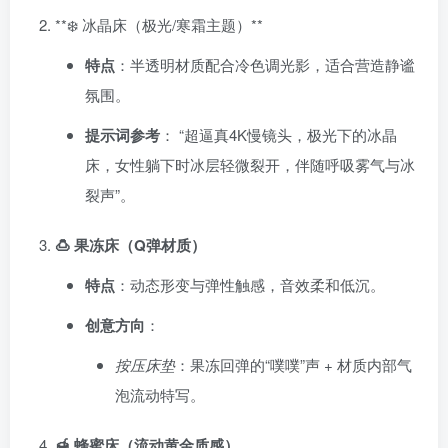
​**❄️ 冰晶床（极光/寒霜主题）​**​
特点
​：半透明材质配合冷色调光影，适合营造静谧
氛围。
提示词参考
​： “超逼真4K慢镜头，极光下的冰晶
床，女性躺下时冰层轻微裂开，伴随呼吸雾气与冰
裂声”。
🍮 果冻床（Q弹材质）​
特点
​：动态形变与弹性触感，音效柔和低沉。
创意方向
​：
按压床垫
：果冻回弹的“噗噗”声 + 材质内部气
泡流动特写。
🍯 蜂蜜床（流动黄金质感）​