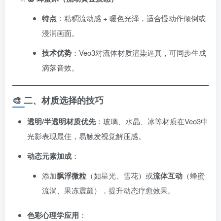
特点
​：粘稠流动感 + 暖色光泽，适合慢动作倾倒或
浸润画面。
技术优势
​：Veo3对流体材质渲染逼真，可同步生成
滴落音效。
🎨 ​
二、材质选择的技巧
透明/半透明材质优先
​：玻璃、水晶、冰等材质在Veo3中
光影表现最佳，易触发视觉解压感。
动态元素加成
​：
添加
飘浮微粒
​（如星光、雪花）或
流体互动
​（蜂蜜
流淌、果冻震颤），提升动态疗愈效果。
色彩心理学应用
​：