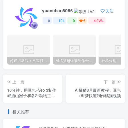
yuanchao8086
关注
0
104
0
6
4.9W+
超详细教程：从零打造专属豆包智能体
AI橘猫超详细制作全套教程，0基础就能上手，建议用电脑制作
社群分销
上一篇
下一篇
​10分钟，用豆包+Veo 3制作
AI橘猫8月最新教程，豆包
峨眉山猴子和各种动物主播
+即梦快速制作橘猫视频
旅游Vlog全攻略，条条爆款
（附分步教程+提示词模板）
相关推荐