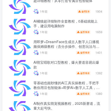
超详细教程：从零打造专属豆包智能体
1904
1年前
2.9
金币
AI橘猫超详细制作全套教程，0基础就能上
手，建议用电脑制作
1659
1年前
19.9
金币
用即梦+DreamFace生成古人数字人口播视
频保姆级教程（含分步操作、创意玩法与避
坑指南）
1401
1年前
19.9
金币
AI萌宝唱歌对口型教程，爆火赛道容易出爆
款
1392
1年前
19.9
金币
零基础也能秒懂的AI工具实操教程，手把手
教你用豆包智能体+即梦AI+数字人工具，制
作超自然的“母子对话”视频！
1380
1年前
18.9
金币
AI制作真实萌宠视频教程，2025新赛道，流
量大起号快。