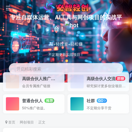
专注自媒体运营、AI工具与网创项目的实战平
台！
AI+轻投资=轻松赚
不定期更新实战项目！
开启精彩搜索
高级合伙人推广
高级合伙人交流
50%
群聊
会员专属推广链接
研究探讨更多创业项目路子。
普通合伙人
社群
推荐
GO
50%推广收益。
不定期分享干货
首页
网创项目
正文