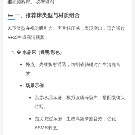
🛏️ ​
一、推荐床类型与材质组合
以下类型在视觉吸引力、声音解压感上表现突出，适合通过
Veo3生成高清视频：
💎 水晶床（透明/彩色）​
特点
​：光线折射通透，切割或触碰时产生清脆音
效。
场景示例
​：
切割水晶床角
：模拟玻璃碎裂声，搭配慢镜头
特写。
指尖划过床面
：生成高频摩擦音效，强化
ASMR刺激。