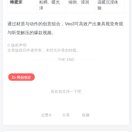
蜂蜜床
粘稠、暖光
倾倒、浸润
温暖沉浸体
泽
验
通过材质与动作的创意组合，Veo3可高效产出兼具视觉奇观
与听觉解压的爆款视频。
©
版权声明
文章版权归作者所有，未经允许请勿转载。
THE END
网创项目
喜欢就支持一下吧
点赞
8
分享
收藏