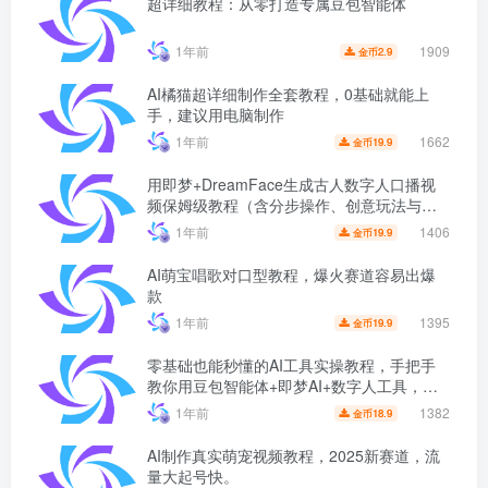
超详细教程：从零打造专属豆包智能体
1909
1年前
2.9
金币
AI橘猫超详细制作全套教程，0基础就能上
手，建议用电脑制作
1662
1年前
19.9
金币
用即梦+DreamFace生成古人数字人口播视
频保姆级教程（含分步操作、创意玩法与避
坑指南）
1406
1年前
19.9
金币
AI萌宝唱歌对口型教程，爆火赛道容易出爆
款
1395
1年前
19.9
金币
零基础也能秒懂的AI工具实操教程，手把手
教你用豆包智能体+即梦AI+数字人工具，制
作超自然的“母子对话”视频！
1382
1年前
18.9
金币
AI制作真实萌宠视频教程，2025新赛道，流
量大起号快。