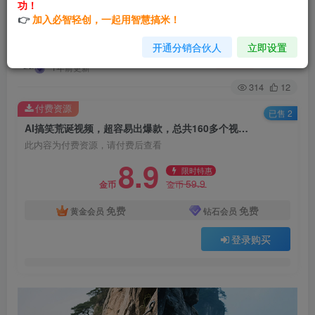
功！
AI搞笑荒诞视频，超容易出爆款，总共160多个视
👉
加入必智轻创，一起用智慧搞米！
频的提示词
开通分销合伙人
立即设置
yuanchao8086
关注
私信
1年前更新
314
12
付费资源
已售 2
AI搞笑荒诞视频，超容易出爆款，总共160多个视频的提示词
此内容为付费资源，请付费后查看
8.9
限时特惠
59.9
金币
金币
免费
免费
黄金会员
钻石会员
登录购买