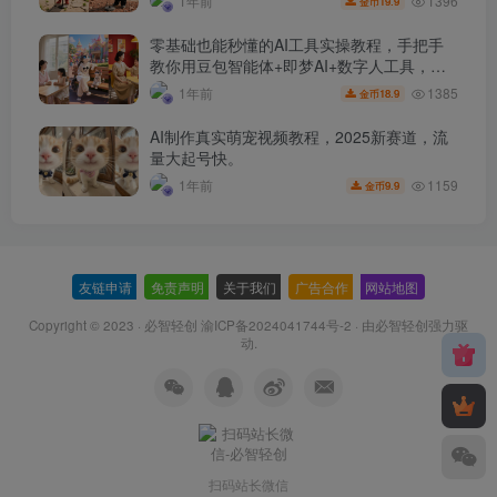
1396
1年前
19.9
金币
零基础也能秒懂的AI工具实操教程，手把手
教你用豆包智能体+即梦AI+数字人工具，制
作超自然的“母子对话”视频！
1385
1年前
18.9
金币
AI制作真实萌宠视频教程，2025新赛道，流
量大起号快。
1159
1年前
9.9
金币
友链申请
-
免责声明
-
关于我们
-
广告合作
-
网站地图
Copyright © 2023 ·
必智轻创 渝ICP备2024041744号-2
· 由
必智轻创
强力驱
动.
扫码站长微信