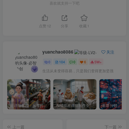
喜欢就支持一下吧
点赞
12
分享
收藏
1
yuanchao8086
关注
0
104
0
6
5W+
生活从未变得容易，只是我们变得更加坚强
超详细教程：从零打造专属豆包智能体
AI橘猫超详细制作全套教程，0基础就能上手，建议用电脑制作
社群分销
上一篇
下一篇