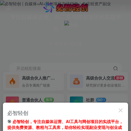
专注自媒体运营、AI工具与网创项目的实战平
台！
AI+轻投资=轻松赚
不定期更新实战项目！
开启精彩搜索
高级合伙人推广
高级合伙人交流
50%
群聊
会员专属推广链接
研究探讨更多创业项目路子。
普通合伙人
社群
推荐
GO
50%推广收益。
不定期分享干货
必智轻创
首页
🎯
必智轻创，专注自媒体运营、AI工具与网创项目的实战平台，
网创项目
正文
提供免费资源、教程与工具库，助你轻松实现副业变现与创业成