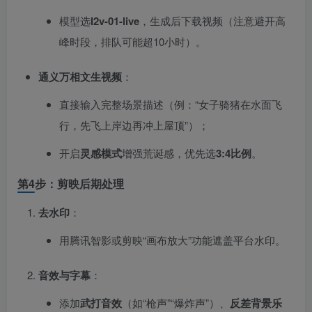
模型选
I2v-01-live
，生成后下载视频（注意避开高
峰时段，排队可能超10小时）。
通义万相文生视频
：
直接输入完整场景描述（例：“女子骑猪在水面飞
行，先飞上岸边再冲上屋顶”）；
开启
灵感模式
增强荒诞感，优先选
3:4比例
。
第4步：剪映后期处理
去水印
：
用腾讯智影或剪映“画布放大”功能遮盖平台水印。
音效与字幕
：
添加
武打音效
​（如“枪声”“爆炸声”）、
反差背景乐