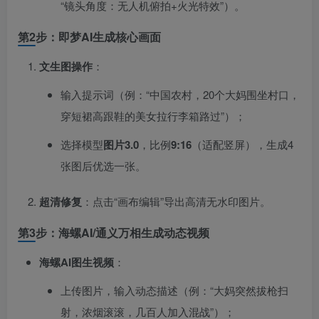
“镜头角度：无人机俯拍+火光特效”）。
第2步：即梦AI生成核心画面
文生图操作
：
输入提示词（例：“中国农村，20个大妈围坐村口，
穿短裙高跟鞋的美女拉行李箱路过”）；
选择模型
图片3.0
，比例
9:16
​（适配竖屏），生成4
张图后优选一张。
超清修复
：点击“画布编辑”导出高清无水印图片。
第3步：海螺AI/通义万相生成动态视频
海螺AI图生视频
：
上传图片，输入动态描述（例：“大妈突然拔枪扫
射，浓烟滚滚，几百人加入混战”）；