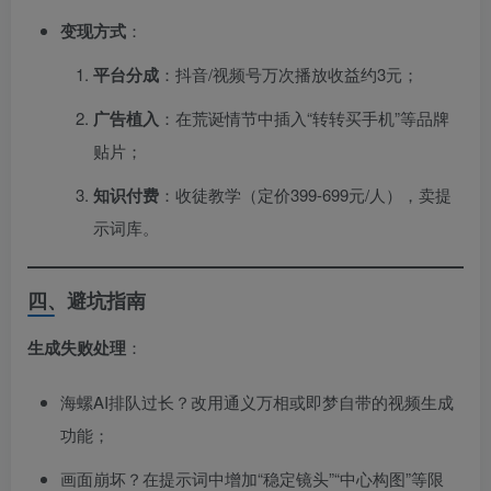
变现方式
：
平台分成
：抖音/视频号万次播放收益约3元；
广告植入
：在荒诞情节中插入“转转买手机”等品牌
贴片；
知识付费
：收徒教学（定价399-699元/人），卖提
示词库。
四、避坑指南
生成失败处理
：
海螺AI排队过长？改用通义万相或即梦自带的视频生成
功能；
画面崩坏？在提示词中增加“稳定镜头”“中心构图”等限