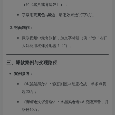
（如《猪八戒背媳妇》）；
字幕用
亮黄色+黑边
，动态效果选“打字机”。
封面制作
：
截取视频中最夸张帧，加文字标题（例：“惊！村口
大妈竟用核弹抢地盘？！”）。
三、爆款案例与变现路径
案例参考
：
《AI版甄嬛传》
：静态剧照→动态枪战，单条点赞
超20万；
《醉酒老头讲哲理》
：水墨风老者+AI克隆声音，月
涨粉10万。