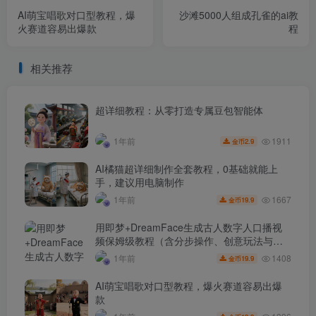
AI萌宝唱歌对口型教程，爆
沙滩5000人组成孔雀的ai教
火赛道容易出爆款
程
相关推荐
超详细教程：从零打造专属豆包智能体
1911
1年前
2.9
金币
AI橘猫超详细制作全套教程，0基础就能上
手，建议用电脑制作
1667
1年前
19.9
金币
用即梦+DreamFace生成古人数字人口播视
频保姆级教程（含分步操作、创意玩法与避
坑指南）
1408
1年前
19.9
金币
AI萌宝唱歌对口型教程，爆火赛道容易出爆
款