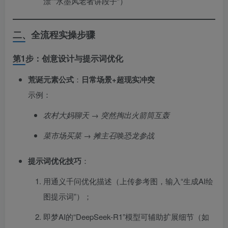
漂”“水墨风老者讲段子”）
二、全流程实操步骤
第1步：创意设计与提示词优化
荒诞元素公式
：​
日常场景+超现实冲突
示例：
农村大妈聊天 → 突然掏出火箭筒互轰
菜市场买菜 → 摊主召唤恐龙参战
提示词优化技巧
：
用通义千问优化描述（上传参考图，输入“生成AI绘
图提示词”）；
即梦AI的“DeepSeek-R1”模型可辅助扩展细节（如