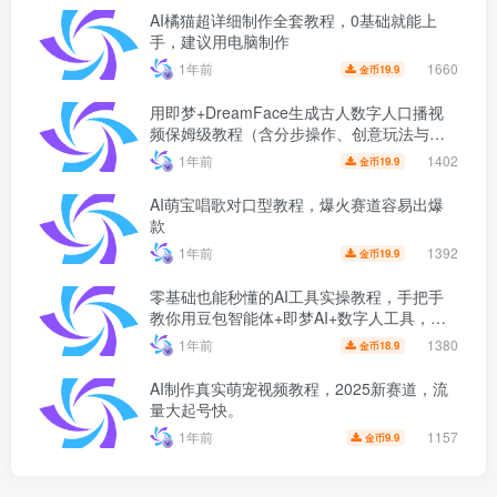
AI橘猫超详细制作全套教程，0基础就能上
手，建议用电脑制作
1660
1年前
19.9
金币
用即梦+DreamFace生成古人数字人口播视
频保姆级教程（含分步操作、创意玩法与避
坑指南）
1402
1年前
19.9
金币
AI萌宝唱歌对口型教程，爆火赛道容易出爆
款
1392
1年前
19.9
金币
零基础也能秒懂的AI工具实操教程，手把手
教你用豆包智能体+即梦AI+数字人工具，制
作超自然的“母子对话”视频！
1380
1年前
18.9
金币
AI制作真实萌宠视频教程，2025新赛道，流
量大起号快。
1157
1年前
9.9
金币