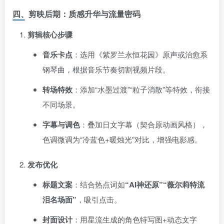
四、剪映后期：质感升华与流量密码
剪辑核心步骤
音乐卡点
：选用《紫罗兰永恒花园》原声或治愈系
钢琴曲，根据音乐节奏切割视频片段。
转场特效
：添加“水墨过渡”“粒子消散”等特效，衔接
不同场景。
字幕与调色
：叠加日文字幕（契合原动画风格），
色调微调为“冷蓝色+暖烛光”对比，增强电影感。
发布优化
标题文案
：结合热点词如
​“AI神还原”“薇尔莉特流
泪名场面”​
，吸引点击。
封面设计
：用星流生成的角色特写图+动态文字