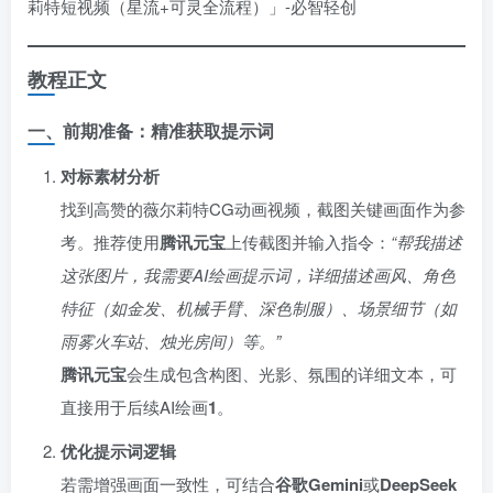
教程正文
一、前期准备：精准获取提示词
对标素材分析
找到高赞的薇尔莉特CG动画视频，截图关键画面作为参
考。推荐使用
腾讯元宝
上传截图并输入指令：
“帮我描述
这张图片，我需要AI绘画提示词，详细描述画风、角色
特征（如金发、机械手臂、深色制服）、场景细节（如
雨雾火车站、烛光房间）等。”
腾讯元宝
会生成包含构图、光影、氛围的详细文本，可
直接用于后续AI绘画
1
。
优化提示词逻辑
若需增强画面一致性，可结合
谷歌Gemini
或
DeepSeek