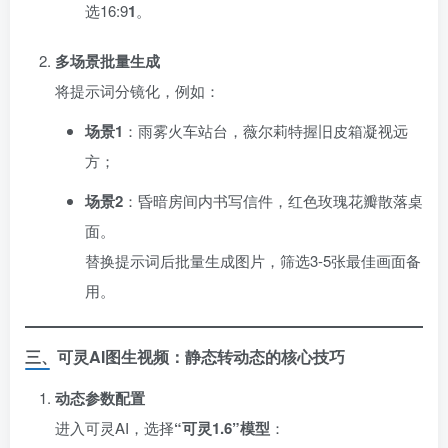
选16:9
1
。
多场景批量生成
将提示词分镜化，例如：
场景1
：雨雾火车站台，薇尔莉特握旧皮箱凝视远
方；
场景2
：昏暗房间内书写信件，红色玫瑰花瓣散落桌
面。
替换提示词后批量生成图片，筛选3-5张最佳画面备
用。
三、可灵AI图生视频：静态转动态的核心技巧
动态参数配置
进入可灵AI，选择
​“可灵1.6”模型
：