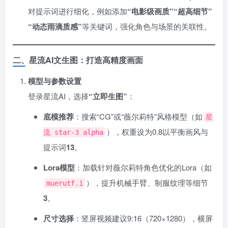
对提示词进行细化，例如添加
​“电影级画质”“超高细节”
“动态雨滴质感”​
等关键词，强化角色与场景的关联性。
二、星流AI文生图：打造高精度画面
模型与参数设置
登录星流AI，选择
​“立即生图”​
：
底模推荐
：搜索“CG”或“薇尔莉特”风格模型（如
星
），权重设为0.8以平衡画风与
流 star-3 alpha
提示词
1
3
。
Lora模型
：加载针对薇尔莉特角色优化的Lora（如
），提升机械手臂、制服纹理等细节
muerutf.1
3
。
尺寸选择
：竖屏视频建议9:16（720×1280），横屏