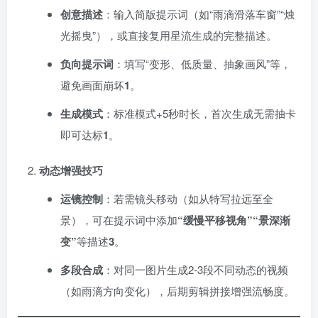
创意描述
：输入简版提示词（如“雨滴滑落车窗”“烛
光摇曳”），或直接复用星流生成的完整描述。
负向提示词
：填写“变形、低质量、抽象画风”等，
避免画面崩坏
1
。
生成模式
：标准模式+5秒时长，首次生成无需抽卡
即可达标
1
。
动态增强技巧
运镜控制
：若需镜头移动（如从特写拉远至全
景），可在提示词中添加
​“缓慢平移视角”“景深渐
变”​
等描述
3
。
多段合成
：对同一图片生成2-3段不同动态的视频
（如雨滴方向变化），后期剪辑拼接增强流畅度。