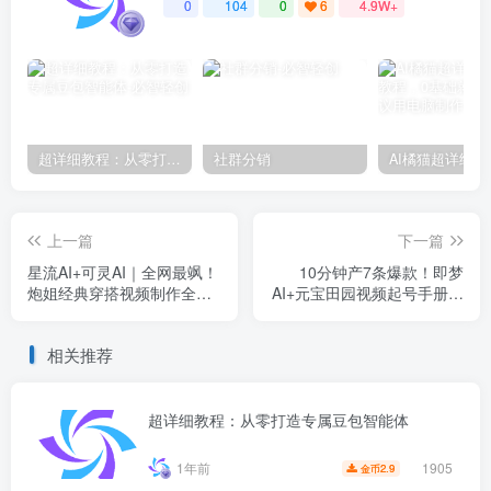
0
104
0
6
4.9W+
超详细教程：从零打造专属豆包智能体
社群分销
上一篇
下一篇
星流AI+可灵AI｜全网最飒！
10分钟产7条爆款！即梦
炮姐经典穿搭视频制作全流
AI+元宝田园视频起号手册，
程解析
单条播放破500W的3个秘密
相关推荐
超详细教程：从零打造专属豆包智能体
1905
1年前
2.9
金币