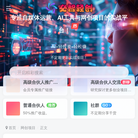
专注自媒体运营、AI工具与网创项目的实战平
台！
AI+轻投资=轻松赚
不定期更新实战项目！
开启精彩搜索
高级合伙人推广
高级合伙人交流
50%
群聊
会员专属推广链接
研究探讨更多创业项目路子。
普通合伙人
社群
推荐
GO
50%推广收益。
不定期分享干货
首页
网创项目
正文