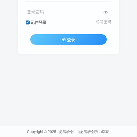
登录密码
找回密码
记住登录
登录
Copyright © 2025 ·
必智轻创
· 由
必智轻创
强力驱动.