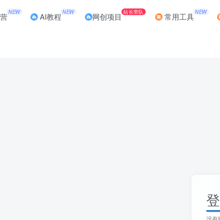
NEW
NEW
站长带队
NEW
营
AI教程
网创项目
常用工具
登
没有