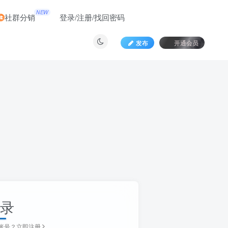
NEW
社群分销
登录/注册/找回密码
发布
开通会员
录
账号？立即注册