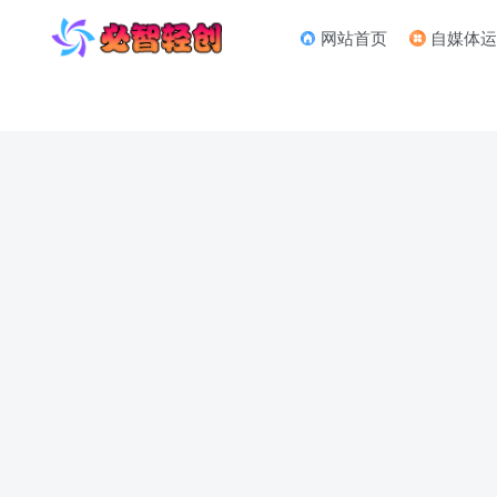
网站首页
自媒体运