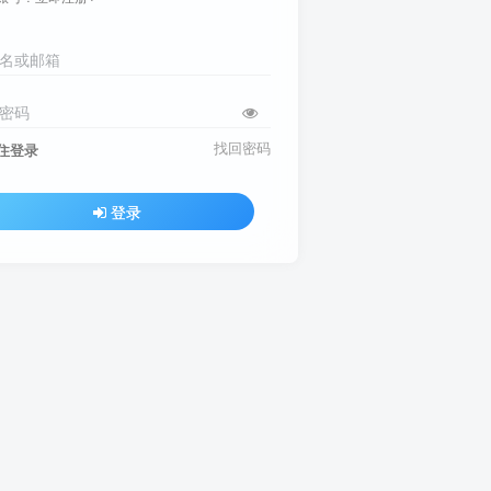
名或邮箱
密码
找回密码
住登录
登录