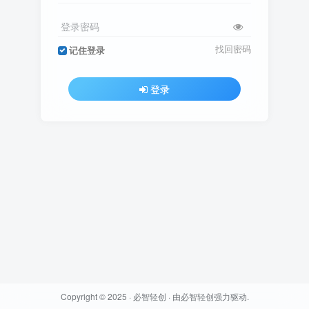
登录密码
找回密码
记住登录
登录
Copyright © 2025 ·
必智轻创
· 由
必智轻创
强力驱动.