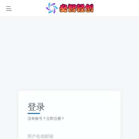
登录
没有账号？立即注册
用户名或邮箱