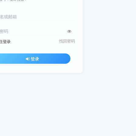
名或邮箱
密码
找回密码
住登录
登录