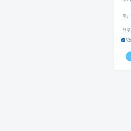
用户
登录
记