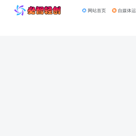
网站首页
自媒体运