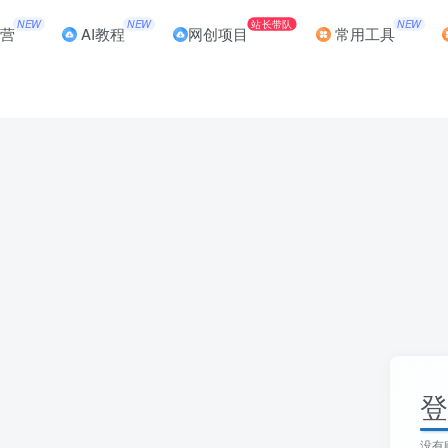
NEW
NEW
站长带队
NEW
营
AI教程
网创项目
常用工具
登
没有