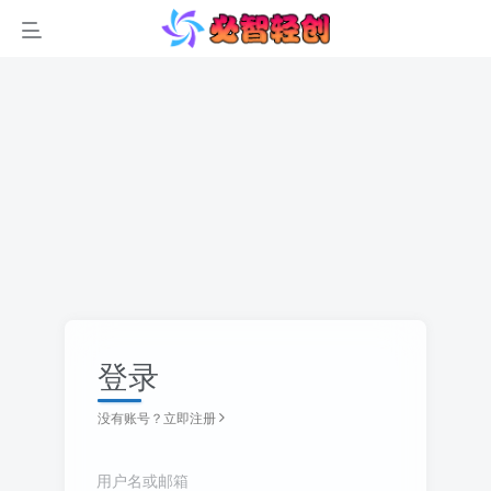
登录
没有账号？立即注册
用户名或邮箱