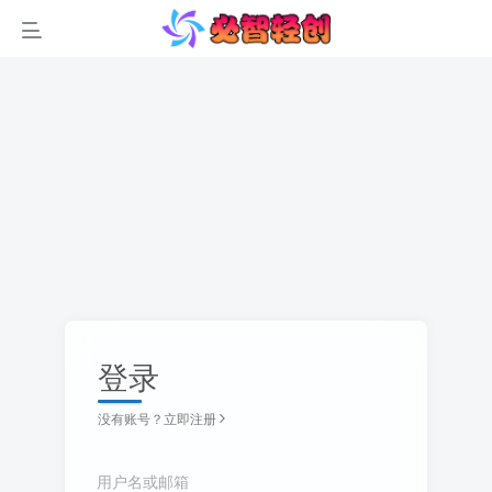
登录
没有账号？立即注册
用户名或邮箱