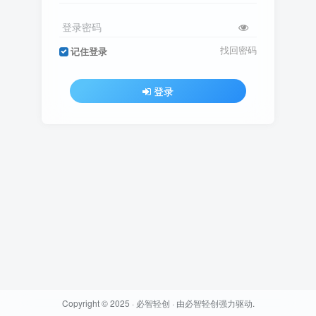
登录密码
找回密码
记住登录
登录
Copyright © 2025 ·
必智轻创
· 由
必智轻创
强力驱动.