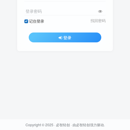
登录密码
找回密码
记住登录
登录
Copyright © 2025 ·
必智轻创
· 由
必智轻创
强力驱动.