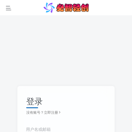
登录
没有账号？立即注册
用户名或邮箱