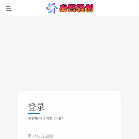
登录
没有账号？立即注册
用户名或邮箱