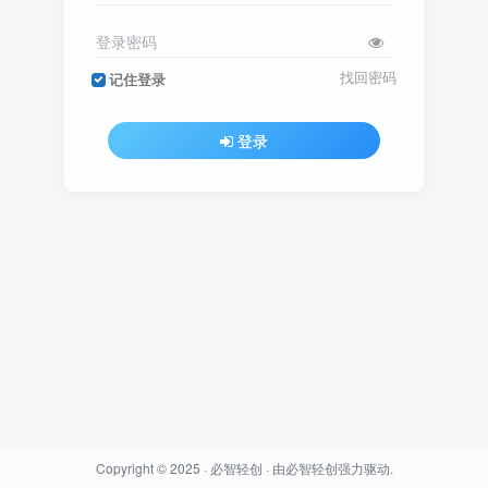
登录密码
找回密码
记住登录
登录
Copyright © 2025 ·
必智轻创
· 由
必智轻创
强力驱动.