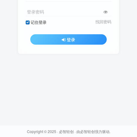
登录密码
找回密码
记住登录
登录
Copyright © 2025 ·
必智轻创
· 由
必智轻创
强力驱动.