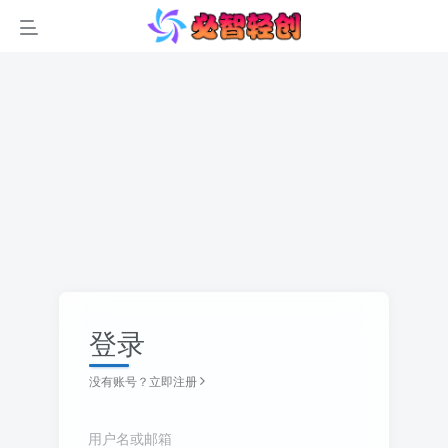
登录
没有账号？立即注册
用户名或邮箱