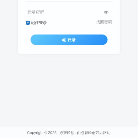
登录密码
找回密码
记住登录
登录
Copyright © 2025 ·
必智轻创
· 由
必智轻创
强力驱动.