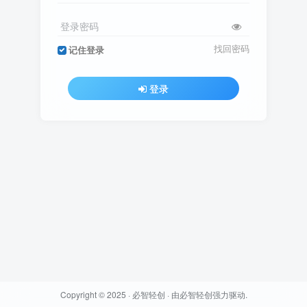
登录密码
找回密码
记住登录
登录
Copyright © 2025 ·
必智轻创
· 由
必智轻创
强力驱动.