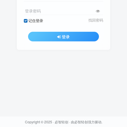
登录密码
找回密码
记住登录
登录
Copyright © 2025 ·
必智轻创
· 由
必智轻创
强力驱动.