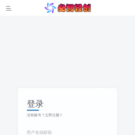
登录
没有账号？立即注册
用户名或邮箱