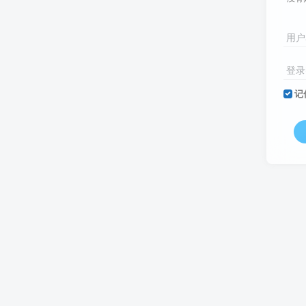
用户
登录
记