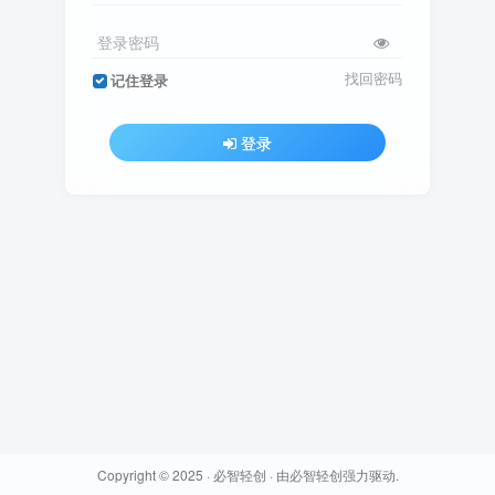
登录密码
找回密码
记住登录
登录
Copyright © 2025 ·
必智轻创
· 由
必智轻创
强力驱动.