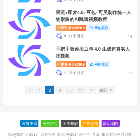
星流+即梦4.0+豆包+可灵制作统一人
物形象的AI跳舞视频教程
付费资源
29.9
网创项目
金币
11个月前
14
手把手教你用豆包 4.0 生成超真实人
物视频
付费资源
39.9
网创项目
金币
11个月前
11
1
2
3
…
11
跳转
友链申请
-
免责声明
-
关于我们
-
广告合作
-
网站地图
Copyright © 2023 ·
必智轻创 渝ICP备2024041744号-2
· 由
必智轻创
强力驱
动.