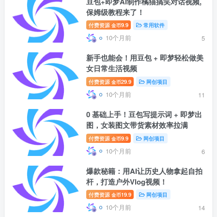
豆包+即梦AI制作橘猫搞笑对话视频,
保姆级教程来了！
付费资源
9.9
常用软件
金币
10个月前
5
新手也能会！用豆包 + 即梦轻松做美
女日常生活视频
付费资源
29.9
网创项目
金币
10个月前
11
0 基础上手！豆包写提示词 + 即梦出
图，女装图文带货素材效率拉满
付费资源
9.9
网创项目
金币
10个月前
6
爆款秘籍：用AI让历史人物拿起自拍
杆，打造户外Vlog视频！
付费资源
19.9
网创项目
金币
10个月前
14